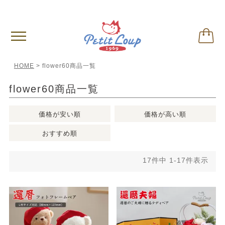
偽サイトに関するご注意
※クリックして内容ご確認下さい。
HOME
flower60商品一覧
flower60商品一覧
価格が安い順
価格が高い順
おすすめ順
17
件中
1
-
17
件表示