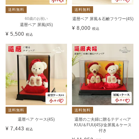
送料無料
送料無料
60歳のお祝い
還暦ベア 屏風＆石鹸フラワー(4S)
還暦ベア 屏風(4S)
¥
8,000
税込
¥
5,500
税込
送料無料
送料無料
還暦ベア ケース(4S)
還暦のご夫婦に贈るテディべア
KUU＆FUU(4S)/金屏風＆ケース
¥
7,443
税込
付き