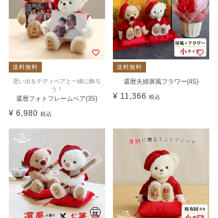
送料無料
送料無料
思い出をテディベアと一緒に飾ろ
還暦夫婦屏風フラワー(4S)
う！
¥
11,366
税込
還暦フォトフレームベア(3S)
¥
6,980
税込