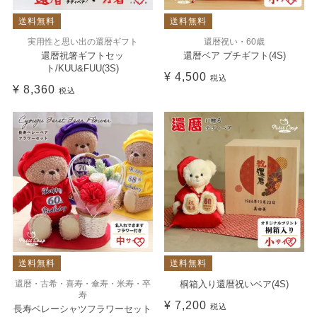
送料無料
送料無料
実用性と思い出の還暦ギフト
還暦祝い・60歳
還暦祝箸ギフトセッ
還暦ベア プチギフト(4S)
ト/KUU&FUU(3S)
¥
4,500
税込
¥
8,360
税込
送料無料
送料無料
還暦・古希・喜寿・傘寿・米寿・卒
桐箱入り還暦祝いベア(4S)
寿
¥
7,200
税込
長寿ベレーシャツフラワーセット