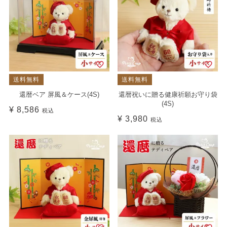
送料無料
送料無料
還暦ベア 屏風＆ケース(4S)
還暦祝いに贈る健康祈願お守り袋
(4S)
¥
8,586
税込
¥
3,980
税込