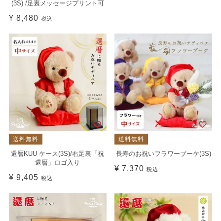
(3S) /足裏メッセージプリント可
¥
8,480
税込
送料無料
送料無料
還暦KUU ケース(3S)/右足裏「祝
長寿のお祝いフラワーブーケ(3S)
還暦」ロゴ入り
¥
7,370
税込
¥
9,405
税込