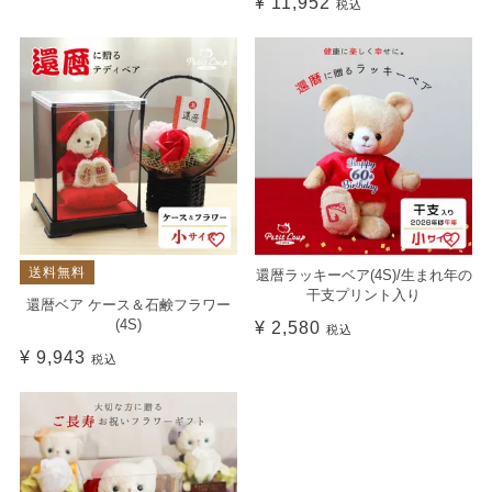
¥
11,952
税込
送料無料
還暦ラッキーベア(4S)/生まれ年の
干支プリント入り
還暦ベア ケース＆石鹸フラワー
(4S)
¥
2,580
税込
¥
9,943
税込