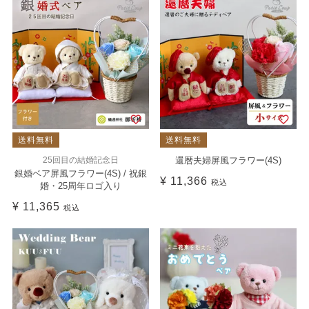
送料無料
送料無料
25回目の結婚記念日
還暦夫婦屏風フラワー(4S)
銀婚ベア屏風フラワー(4S) / 祝銀
¥
11,366
税込
婚・25周年ロゴ入り
¥
11,365
税込