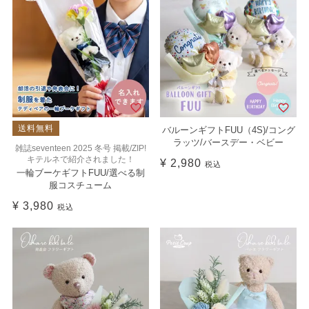
送料無料
バルーンギフトFUU（4S)/コング
ラッツ/バースデー・ベビー
雑誌seventeen 2025 冬号 掲載/ZIP!
キテルネで紹介されました！
¥
2,980
税込
一輪ブーケギフトFUU/選べる制
服コスチューム
¥
3,980
税込