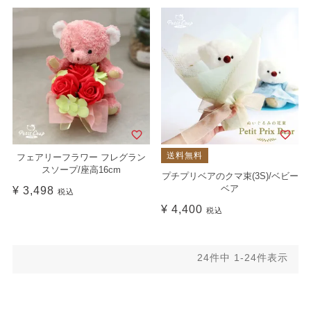
送料無料
フェアリーフラワー フレグラン
スソープ/座高16cm
プチプリベアのクマ束(3S)/ベビー
ベア
¥
3,498
税込
¥
4,400
税込
24
件中
1
-
24
件表示