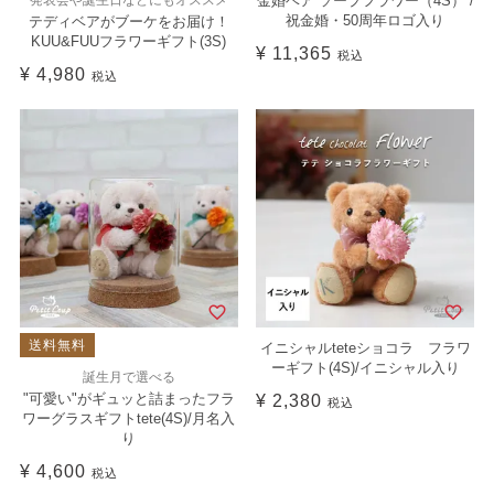
金婚ベア ソープフラワー（4S） /
祝金婚・50周年ロゴ入り
テディベアがブーケをお届け！
KUU&FUUフラワーギフト(3S)
¥
11,365
税込
¥
4,980
税込
送料無料
イニシャルteteショコラ フラワ
ーギフト(4S)/イニシャル入り
誕生月で選べる
"可愛い"がギュッと詰まったフラ
¥
2,380
税込
ワーグラスギフトtete(4S)/月名入
り
¥
4,600
税込