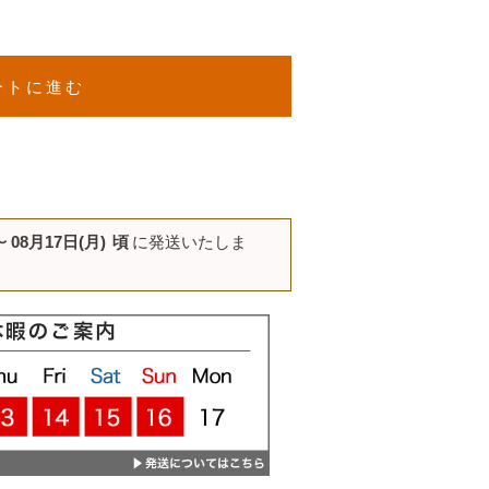
ートに進む
〜
08月17日(月)
頃
に発送いたしま