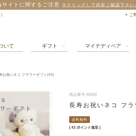
偽サイトに関するご注意
※クリックして内容ご確認下さい
店）
ご
ついて
ギフト
マイテディベア
寿お祝いネコ フラワーギフト(4S)
商品番号
60660
長寿お祝いネコ フラ
送料無料
[
43
ポイント進呈 ]