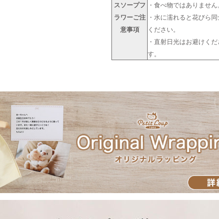
スソープフ
・食べ物ではありません
ラワーご注
・水に濡れると花びら同
意事項
ください。
・直射日光はお避けくだ
す。