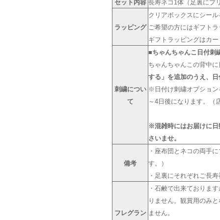
セット内容
長寿ネコ1体（足裏にプ
クリアボックスにシール
ラッピング
ご希望の方にはギフトラッ
ギフトラッピングはカー
■ちゃんちゃんこ日付刺
ちゃんちゃんこの背中に
する」を追加のうえ、日
刺繍につい
※日付け刺繍オプション
て
～4日後になります。（
※混雑時にはお届けに日
さいませ。
・座布団とネコの両手に
備考
す。）
・足裏にそれぞれご長寿
・石鹸で出来ております
りません。観賞用のみと
フレグラン
ません。