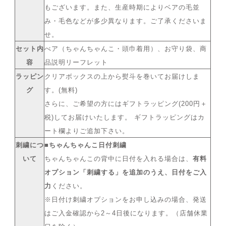
もございます。また、生産時期によりベアの毛並
み・毛色などが多少異なります。ご了承くださいま
せ。
セット内
べア（ちゃんちゃんこ・頭巾着用）、お守り袋、商
容
品説明リーフレット
ラッピン
クリアボックスの上から熨斗を巻いてお届けしま
グ
す。(無料)
さらに、ご希望の方にはギフトラッピング(200円＋
税)してお届けいたします。 ギフトラッピングはカ
ート欄よりご追加下さい。
刺繍につ
■ちゃんちゃんこ日付刺繍
いて
ちゃんちゃんこの背中に日付を入れる場合は、
有料
オプション「刺繍する」を追加のうえ、日付をご入
力
ください。
※日付け刺繍オプションをお申し込みの場合、発送
はご入金確認から2～4日後になります。（店舗休業