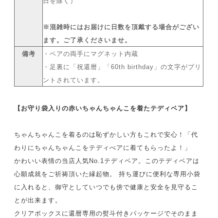
日を除く）
※混雑時にはお届けに日数を頂戴する場合がござい
ます。ご了承くださいませ。
備考
・ベアの両手にマグネット内蔵
・足裏に「祝還暦」「60th birthday」の文字がプリ
ントされています。
【お守り袋入りの赤いちゃんちゃんこを着たテディベア】
ちゃんちゃんこを着るのは恥ずかしい方もこれで安心！「代
わりにちゃんちゃんこをテディべアに着てもらったよ！」
かわいい表情の当店人気No.1テディベア。このテディベアは
心願成就をご祈祷頂いた縁起物。 持ち運びに便利な専用小袋
に入れると、御守としていつでも傍で健康と安全を見守るこ
とが出来ます。
クリアボックスに還暦専用の熨斗付きパッケージでそのまま