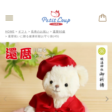
3,980円
以上お買い上げで送料無料
(税込)
HOME
ギフト
長寿のお祝い
還暦60歳
還暦祝いに贈る健康祈願お守り袋(4S)