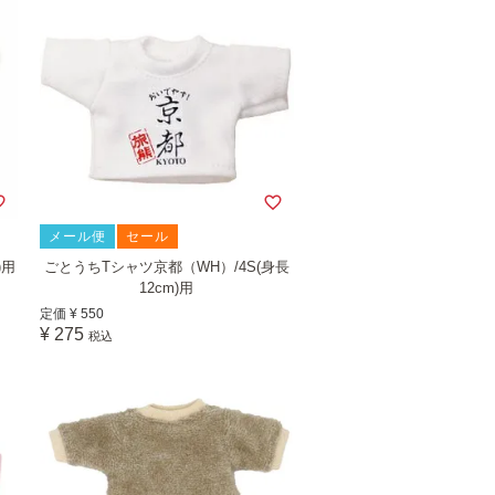
メール便
セール
)用
ごとうちTシャツ京都（WH）/4S(身長
12cm)用
定価
¥
550
¥
275
税込