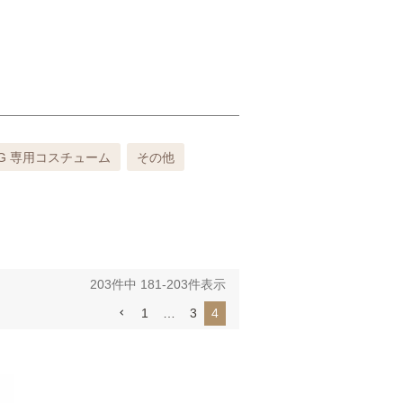
UG 専用コスチューム
その他
203
件中
181
-
203
件表示
1
…
3
4