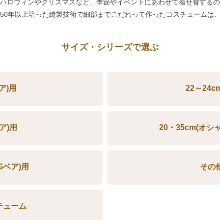
ハロウィンやクリスマスなど、季節やイベントにあわせて着せ替する
50年以上培った縫製技術で細部までこだわって作ったコスチュームは
サイズ・シリーズで選ぶ
ベア)用
22～24c
ベア)用
20・35cm(オ
UGベア)用
その
チューム