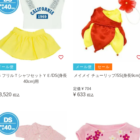
メール便
メール便
セール
S フリルＴシャツセットＹＥ/DS(身長
メイメイ チューリップ/5S(身長9cm
40cm)用
定価
¥
704
3,520
¥
633
税込
税込