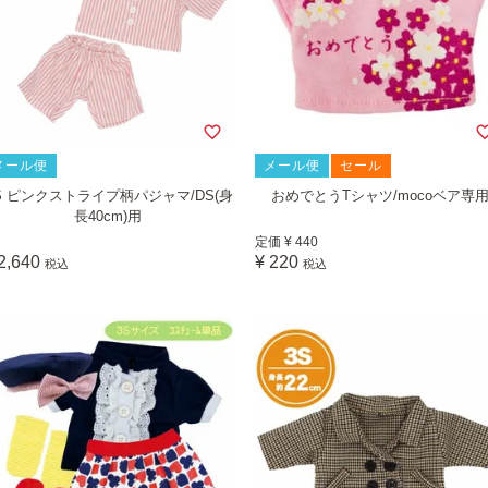
メール便
メール便
セール
S ピンクストライプ柄パジャマ/DS(身
おめでとうTシャツ/mocoベア専
長40cm)用
定価
¥
440
2,640
¥
220
税込
税込