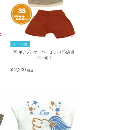
メール便
用
3S ボアプルオーバーセット/3S(身長
22cm)用
¥
2,200
税込