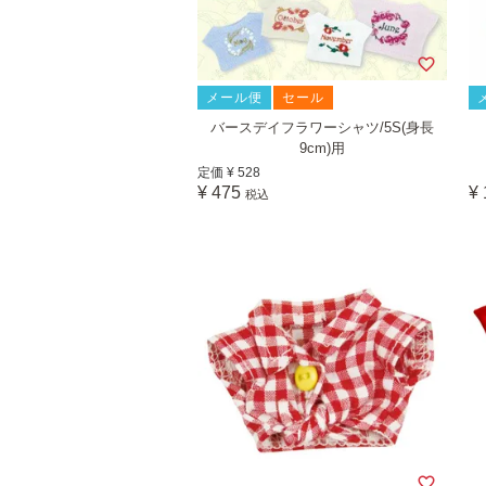
メール便
セール
バースデイフラワーシャツ/5S(身長
9cm)用
定価
¥
528
¥
475
¥
税込