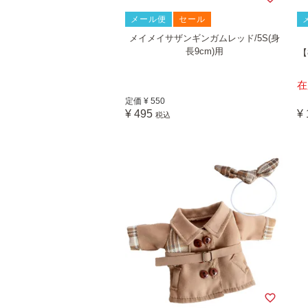
メール便
セール
メイメイサザンギンガムレッド/5S(身
長9cm)用
【
在
定価
¥
550
¥
495
¥
税込