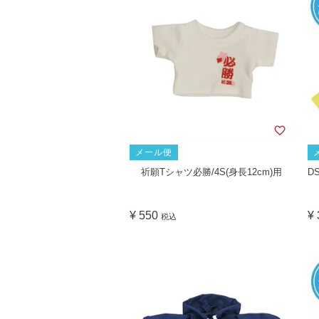
メール便
祈願Tシャツ必勝/4S(身長12cm)用
D
¥
550
¥
税込