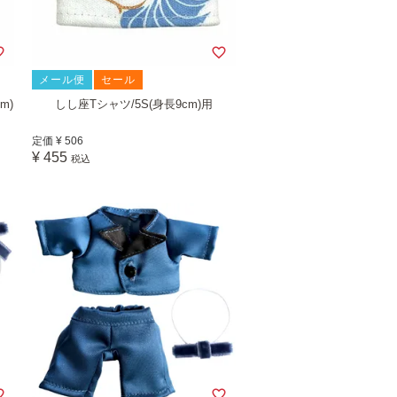
メール便
セール
m)
しし座Tシャツ/5S(身長9cm)用
定価
¥
506
¥
455
税込