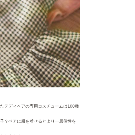
たテディベアの専用コスチュームは100種
の子？ベアに服を着せるとより一層個性を