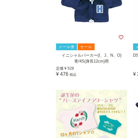
メール便
セール
イニシャルパーカー(I、J、N、O)
D
青/4S(身長12cm)用
定価
¥
528
¥
476
¥
税込