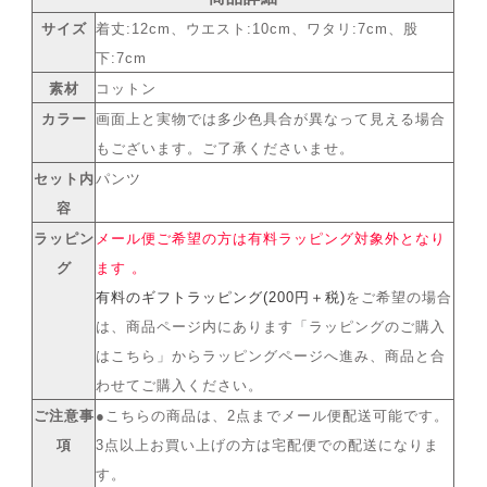
サイズ
着丈:12cm、ウエスト:10cm、ワタリ:7cm、股
下:7cm
素材
コットン
カラー
画面上と実物では多少色具合が異なって見える場合
もございます。ご了承くださいませ。
セット内
パンツ
容
ラッピン
メール便ご希望の方は有料ラッピング対象外となり
グ
ます 。
有料のギフトラッピング(200円＋税)
をご希望の場合
は、商品ページ内にあります「ラッピングのご購入
はこちら」からラッピングページへ進み、商品と合
わせてご購入ください。
ご注意事
●こちらの商品は、2点までメール便配送可能です。
項
3点以上お買い上げの方は宅配便での配送になりま
す。