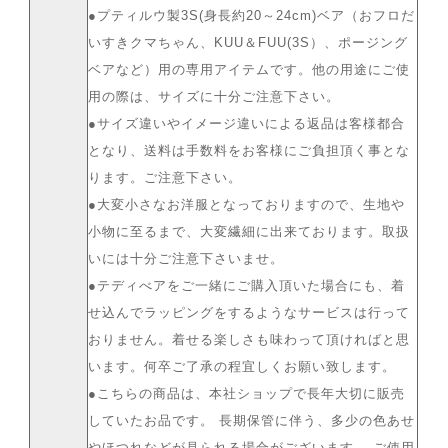
●プティルウ製3S(身長約20～24cm)ベア（おフロだ
いすきクマちゃん、KUU＆FUU(3S）、ポージング
ベアなど）用の専用アイテムです。他の用途にご使
用の際は、サイズに十分ご注意下さい。
●サイズ違いやイメージ違いによる返品は客様都合
となり、送料は手数料をお客様にご負担頂く事とな
ります。ご注意下さい。
●大変小さなお洋服となっておりますので、生地や
小物に至るまで、大変繊細に出来ております。取扱
いには十分ご注意下さいませ。
●テディべアをご一緒にご購入頂いた場合にも、着
せ込んでラッピングをするようなサービスは行って
おりません。着せる楽しさも味わって頂ければと思
います。何卒ご了承の程宜しくお願い致します。
●こちらの商品は、本社ショップで長年大切に販売
していたお品です。 長期保管に伴う、多少の色あせ
やほつれなどが見られる場合がございます。 ご使用