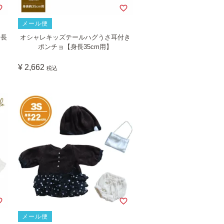
メール便
身長
オシャレキッズテールハグうさ耳付き
ポンチョ【身長35cm用】
¥
2,662
税込
メール便