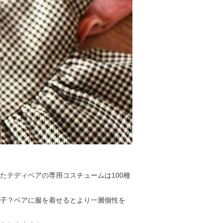
たテディベアの専用コスチュームは100種
の子？ベアに服を着せるとより一層個性を