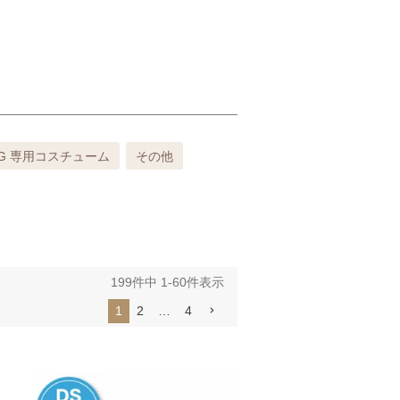
UG 専用コスチューム
その他
199
件中
1
-
60
件表示
1
2
…
4