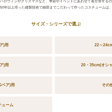
ハロウィンやクリスマスなど、季節やイベントにあわせて着せ替する
50年以上培った縫製技術で細部までこだわって作ったコスチュームは
サイズ・シリーズで選ぶ
ベア)用
22～24c
ベア)用
20・35cm(オ
UGベア)用
その
チューム