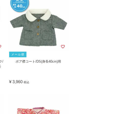
メール便
ク/
ボア襟コート/DS(身長40cm)用
長
¥
3,960
税込