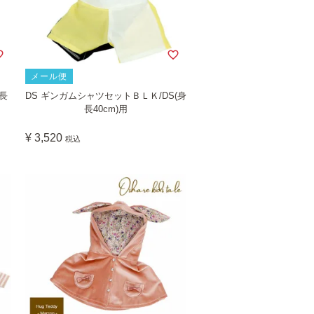
メール便
長
DS ギンガムシャツセットＢＬＫ/DS(身
長40cm)用
¥
3,520
税込