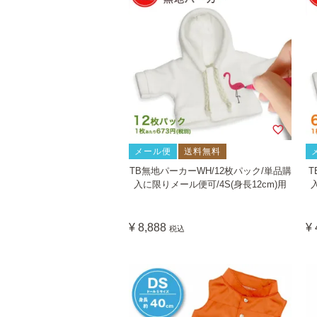
メール便
送料無料
TB無地パーカーWH/12枚パック/単品購
T
入に限りメール便可/4S(身長12cm)用
¥
8,888
¥
税込