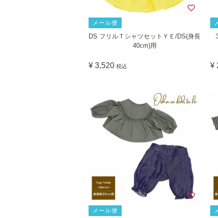
メール便
DS フリルＴシャツセットＹＥ/DS(身長
40cm)用
¥
3,520
¥
税込
メール便