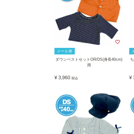
メール便
ダウンベストセットOR/DS(身長40cm)
ち
用
¥
3,960
¥
税込