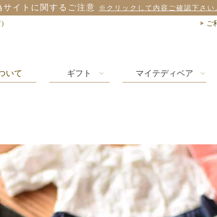
3,98
店）
ご
ついて
ギフト
マイテディベア