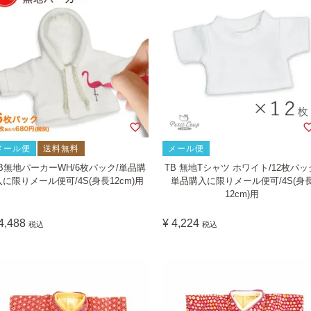
メール便
送料無料
メール便
B無地パーカーWH/6枚パック/単品購
TB 無地Tシャツ ホワイト/12枚パッ
入に限りメール便可/4S(身長12cm)用
単品購入に限りメール便可/4S(身
12cm)用
4,488
¥
4,224
税込
税込