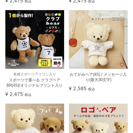
¥
2,475
¥
2,475
税込
税込
各種スポーツアイコン入り
おてがみベア(4S) / メッセージ入
り(最大30文字)
スポーツで選べる クラブベア
BR(4S)/オリジナルプリント入り
¥
2,585
税込
¥
2,475
税込