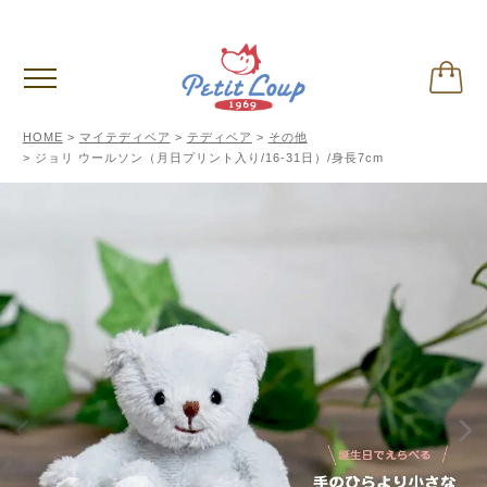
偽サイトに関するご注意
※クリックして内容ご確認下さい。
HOME
マイテディベア
テディベア
その他
ジョリ ウールソン（月日プリント入り/16-31日）/身長7cm