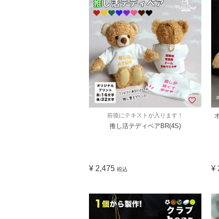
前後にテキストが入ります！
推し活テディベアBR(4S)
¥
2,475
¥
税込