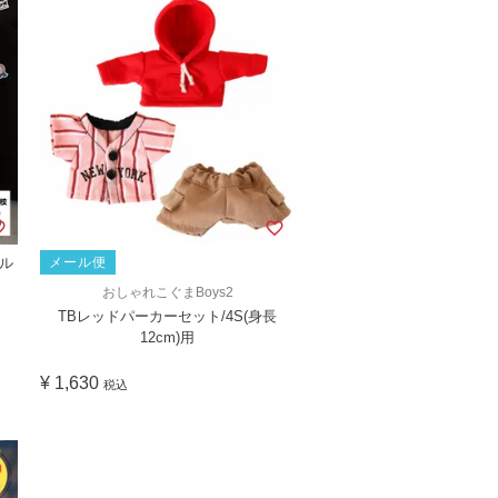
ナル
メール便
おしゃれこぐまBoys2
TBレッドパーカーセット/4S(身長
12cm)用
¥
1,630
税込