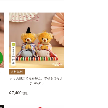
ス
送料無料
クマの縁起で福を呼ぶ、幸せおひなさ
まLab(4S)
¥
7,400
税込