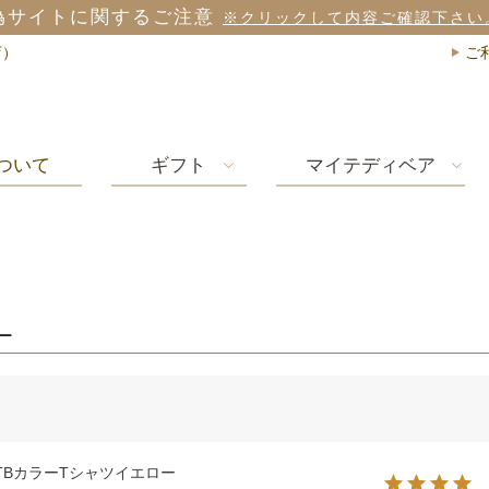
偽サイトに関するご注意
※クリックして内容ご確認下さい
店）
ご
ついて
ギフト
マイテディベア
ー
TBカラーTシャツイエロー