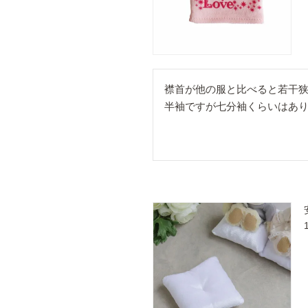
襟首が他の服と比べると若干狭
半袖ですが七分袖くらいはあ