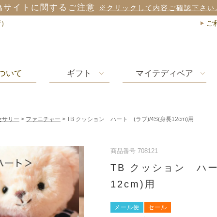
偽サイトに関するご注意
※クリックして内容ご確認下さい
店）
ご
ついて
ギフト
マイテディベア
セサリー
ファニチャー
TB クッション ハート (ラブ)/4S(身長12cm)用
商品番号
708121
TB クッション ハー
12cm)用
メール便
セール