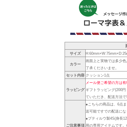
サイズ
H:60mm×W:75mm×D:2
画面上と実物では多少色
カラー
了承くださいませ。
セット内容
クッション1点
メール便ご希望の方は有
ラッピング
ギフトラッピング(200
ていただき、配送方法で
●こちらの商品は、6点
送可能ですでの配送にな
●プティルウ製4S(身長12
ご注意事項
用の専用アイテムです。