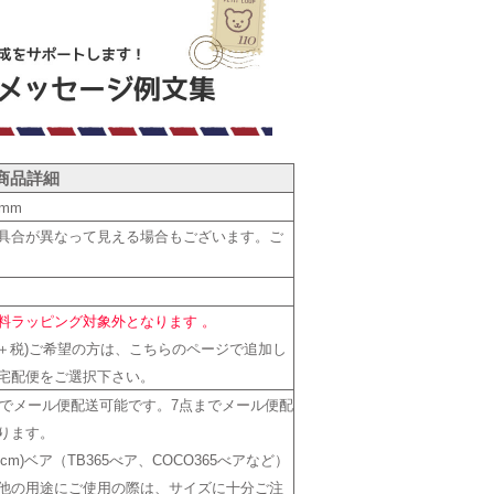
商品詳細
5mm
具合が異なって見える場合もございます。ご
料ラッピング対象外となります 。
円＋税)ご希望の方は、こちらのページで追加し
宅配便をご選択下さい。
までメール便配送可能です。7点までメール便配
ります。
cm)ベア（TB365べア、COCO365べアなど）
他の用途にご使用の際は、サイズに十分ご注