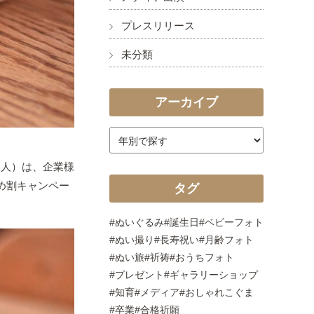
プレスリリース
未分類
アーカイブ
和人）は、企業様
め割キャンペー
タグ
ぬいぐるみ
誕生日
ベビーフォト
ぬい撮り
長寿祝い
月齢フォト
ぬい旅
祈祷
おうちフォト
プレゼント
ギャラリーショップ
知育
メディア
おしゃれこぐま
卒業
合格祈願