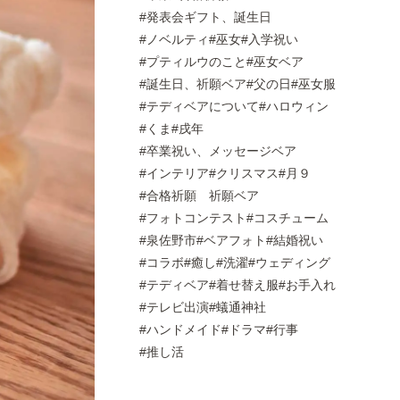
発表会ギフト、誕生日
ノベルティ
巫女
入学祝い
プティルウのこと
巫女ベア
誕生日、祈願ベア
父の日
巫女服
テディベアについて
ハロウィン
くま
戌年
卒業祝い、メッセージベア
インテリア
クリスマス
月９
合格祈願 祈願ベア
フォトコンテスト
コスチューム
泉佐野市
ベアフォト
結婚祝い
コラボ
癒し
洗濯
ウェディング
テディベア
着せ替え服
お手入れ
テレビ出演
蟻通神社
ハンドメイド
ドラマ
行事
推し活