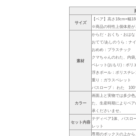
【ベア】高さ18cm×幅18
サイズ
※商品の特性上個体差が
からだ・おくち・おはな
おてて/あしのうら：ナイ
おめめ：プラスチック
クマちゃんのわた、内袋
素材
ペレット(おもり)：ポリ
浮きボール：ポリスチレ
重り：ガラスペレット
バスローブ： わた 100
画面上と実物では多少色
カラー
た、生産時期によりベア
承くださいませ。
テディベア1体、バスロ
セット内容
レット
専用のボックスの上から