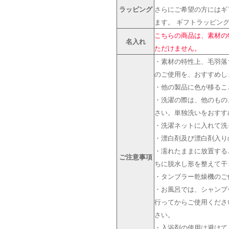
ラッピング
さらにご希望の方にはギフ
ます。 ギフトラッピン
こちらの商品は、素材の
名入れ
ただけません。
・素材の特性上、毛羽落
のご使用を、おすすめし
・他の製品に色が移るこ
・洗濯の際は、他のもの
さい。単独洗いをおすす
・洗濯ネットに入れて洗
・漂白剤及び漂白剤入り
・濡れたままに放置する
ご注意事項
ちに脱水し形を整えて干
・タンブラー乾燥機のご
・お風呂では、シャンプ
行ってからご使用くださ
さい。
・入浴剤の使用は避けて