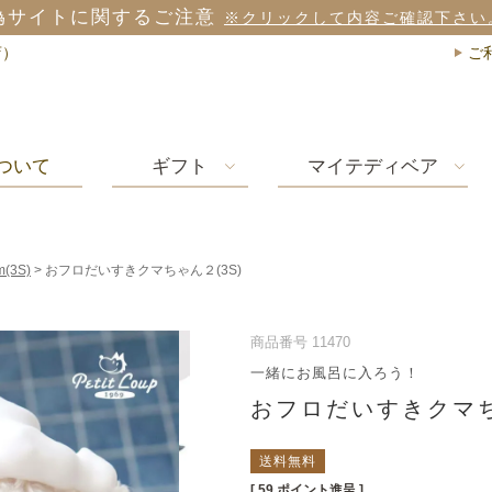
偽サイトに関するご注意
※クリックして内容ご確認下さい
店）
ご
ついて
ギフト
マイテディベア
m(3S)
おフロだいすきクマちゃん２(3S)
商品番号
11470
一緒にお風呂に入ろう！
おフロだいすきクマち
送料無料
[
59
ポイント進呈 ]