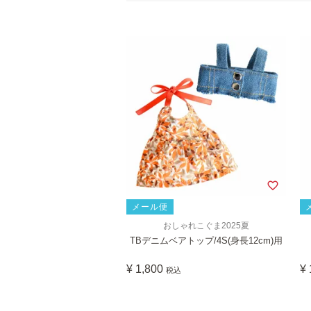
メール便
おしゃれこぐま2025夏
TBデニムベアトップ/4S(身長12cm)用
¥
1,800
¥
税込