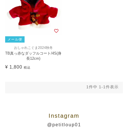
メール便
おしゃれこぐま2024秋冬
TB真っ赤なダッフルコート/4S(身
長12cm)
¥
1,800
税込
1
件中
1
-
1
件表示
Instagram
@petitloup01