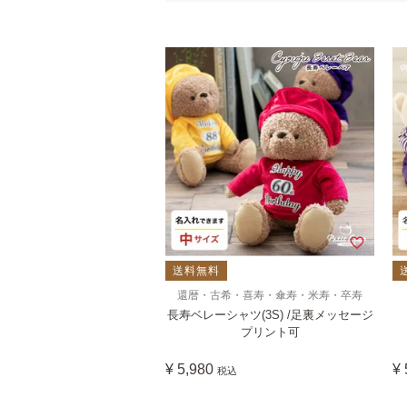
送料無料
還暦・古希・喜寿・傘寿・米寿・卒寿
長寿ベレーシャツ(3S) /足裏メッセージ
プリント可
¥
5,980
¥
税込