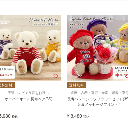
送料無料
送料無料
王道コンビで長寿をお祝い
還暦・古希・喜寿・傘寿・米寿・卒
オーバーオール長寿ベア(3S)
長寿ベレーシャツフラワーセット(3S)
足裏メッセージプリント可
5,980
¥
8,480
税込
税込