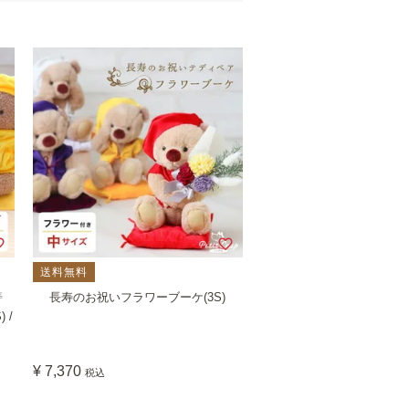
送料無料
寿
長寿のお祝いフラワーブーケ(3S)
 /
¥
7,370
税込