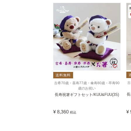
送料無料
古
古希70歳・喜寿77歳・傘寿80歳・卒寿90
歳のお祝い
長
長寿祝箸ギフトセット/KUU&FUU(3S)
¥
8,360
¥
税込