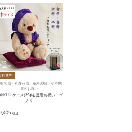
送料無料
希70歳・喜寿77歳・傘寿80歳・卒寿90
歳のお祝い
寿KUU ケース(3S)/右足裏お祝いロゴ
入り
9,405
税込