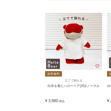
送料無料
立てて飾れる
白衣を着たハローベア(3S)/ノーマル
白
¥
3,980
¥
税込