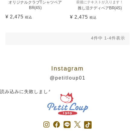
オリジナルクラブTシャツベア
前後にテキストが入ります！
BR(4S)
推し活テディベアBR(4S)
¥
2,475
¥
2,475
税込
税込
4
件中
1
-
4
件表示
Instagram
@petitloup01
読み込みに失敗しました。