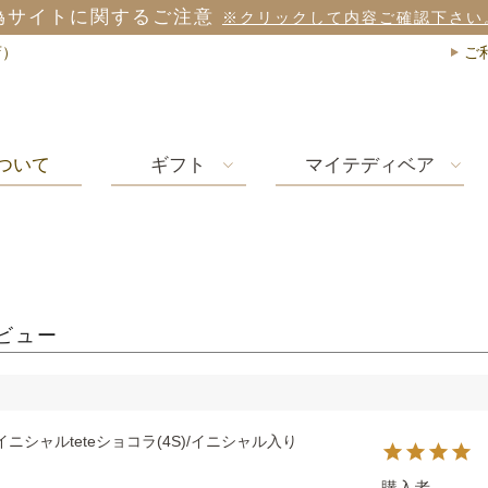
偽サイトに関するご注意
※クリックして内容ご確認下さい
店）
ご
ついて
ギフト
マイテディベア
ビュー
イニシャルteteショコラ(4S)/イニシャル入り
購入者