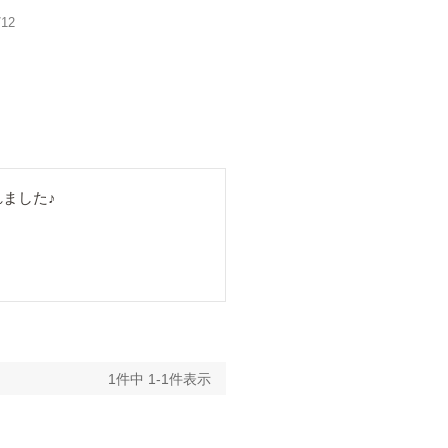
/12
ました♪
1
件中
1
-
1
件表示