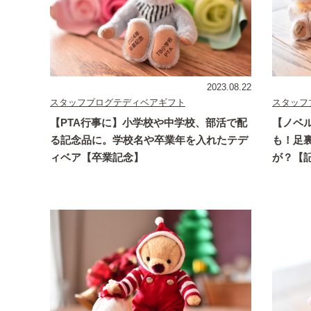
2023.08.22
スタッフブログ
テディベアギフト
スタッフ
【PTA行事に】小学校や中学校、部活で配
【ノベ
る記念品に。学校名や卒業年を入れたテデ
も！足
ィベア【卒業記念】
が？【