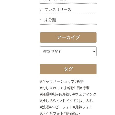
プレスリリース
未分類
アーカイブ
タグ
ギャラリーショップ
祈祷
おしゃれこぐま
誕生日
行事
蟻通神社
長寿祝い
ウェディング
推し活
ハンドメイド
お手入れ
洗濯
ベビーフォト
月齢フォト
おうちフォト
結婚祝い