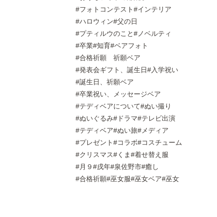
フォトコンテスト
インテリア
ハロウィン
父の日
プティルウのこと
ノベルティ
卒業
知育
ベアフォト
合格祈願 祈願ベア
発表会ギフト、誕生日
入学祝い
誕生日、祈願ベア
卒業祝い、メッセージベア
テディベアについて
ぬい撮り
ぬいぐるみ
ドラマ
テレビ出演
テディベア
ぬい旅
メディア
プレゼント
コラボ
コスチューム
クリスマス
くま
着せ替え服
月９
戌年
泉佐野市
癒し
合格祈願
巫女服
巫女ベア
巫女