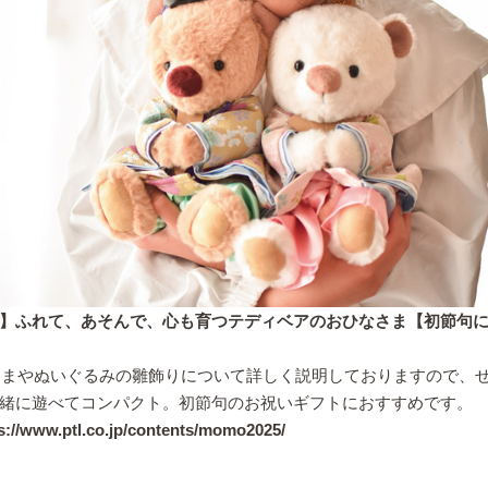
】ふれて、あそんで、心も育つテディベアのおひなさま【初節句
なさまやぬいぐるみの雛飾りについて詳しく説明しておりますので、
緒に遊べてコンパクト。初節句のお祝いギフトにおすすめです。
s://www.ptl.co.jp/contents/momo2025/