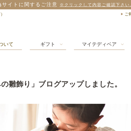
3,980円
以
(税込)
店）
ご
ついて
ギフト
マイテディベア
みの雛飾り」ブログアップしました。