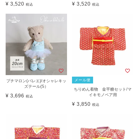
¥
3,520
¥
3,520
税込
税込
メール便
プチマロン(バレエ)/オシャレキッ
ズテール(S）
ちりめん着物 金平糖セット/マ
イキモノベア用
¥
3,696
税込
¥
3,850
税込