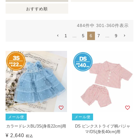
おすすめ順
484
件中
301
-
360
件表示
1
…
5
6
7
…
9
メール便
メール便
カラードレスBL/3S(身長22cm)用
DS ピンクストライプ柄パジャ
マ/DS(身長40cm)用
¥
2,640
税込