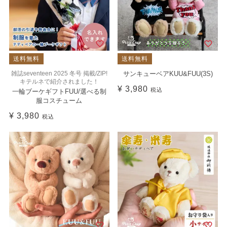
送料無料
送料無料
雑誌seventeen 2025 冬号 掲載/ZIP!
サンキューベアKUU&FUU(3S)
キテルネで紹介されました！
¥
3,980
税込
一輪ブーケギフトFUU/選べる制
服コスチューム
¥
3,980
税込