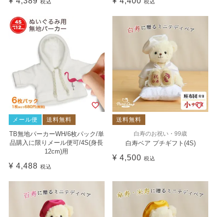
¥
4,389
¥
4,400
税込
税込
メール便
送料無料
送料無料
TB無地パーカーWH/6枚パック/単
白寿のお祝い・99歳
品購入に限りメール便可/4S(身長
白寿ベア プチギフト(4S)
12cm)用
¥
4,500
税込
¥
4,488
税込