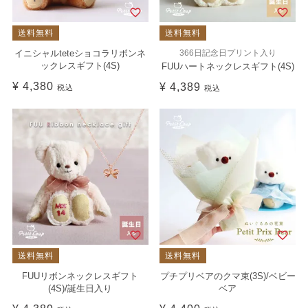
送料無料
送料無料
イニシャルteteショコラリボンネ
366日記念日プリント入り
ックレスギフト(4S)
FUUハートネックレスギフト(4S)
¥
4,380
¥
4,389
税込
税込
送料無料
送料無料
FUUリボンネックレスギフト
プチプリベアのクマ束(3S)/ベビー
(4S)/誕生日入り
ベア