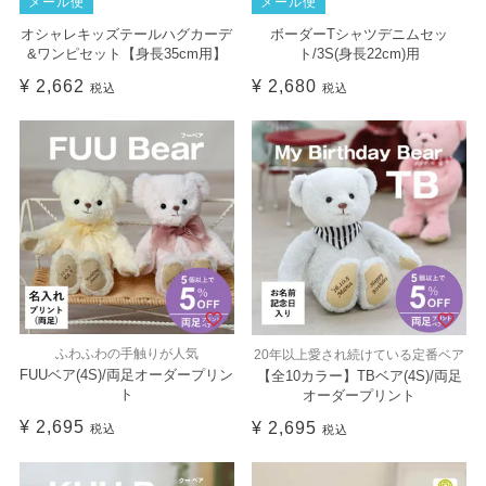
メール便
メール便
オシャレキッズテールハグカーデ
ボーダーTシャツデニムセッ
&ワンピセット【身長35cm用】
ト/3S(身長22cm)用
¥
2,662
¥
2,680
税込
税込
ふわふわの手触りが人気
20年以上愛され続けている定番ベア
FUUベア(4S)/両足オーダープリン
【全10カラー】TBベア(4S)/両足
ト
オーダープリント
¥
2,695
¥
2,695
税込
税込