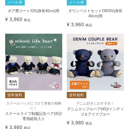
メール便
メール便
ボア襟コート/DS(身長40cm)用
ダウンベストセットOR/DS(身長
40cm)用
¥
3,960
税込
¥
3,960
税込
送料無料
送料無料
スクールバッグにつけて青春の相棒
デニム好きにおすすめ！
に！
デニムカップルベア(4S)/インディ
スクールライフ制服記念ベア(4S)/
ゴ＆アイスブルー
専用紙筒入り
¥
3,980
税込
¥
3,980
税込