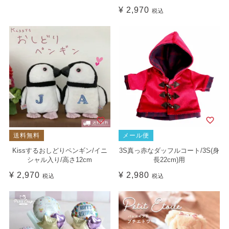
¥
2,970
税込
送料無料
メール便
Kissするおしどりペンギン/イニ
3S真っ赤なダッフルコート/3S(身
シャル入り/高さ12cm
長22cm)用
¥
2,970
¥
2,980
税込
税込