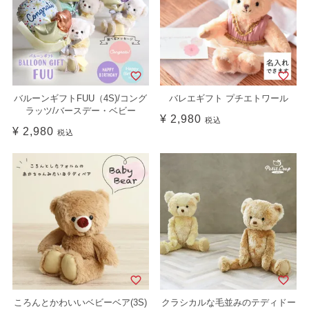
バルーンギフトFUU（4S)/コング
バレエギフト プチエトワール
ラッツ/バースデー・ベビー
¥
2,980
税込
¥
2,980
税込
ころんとかわいいベビーベア(3S)
クラシカルな毛並みのテディドー