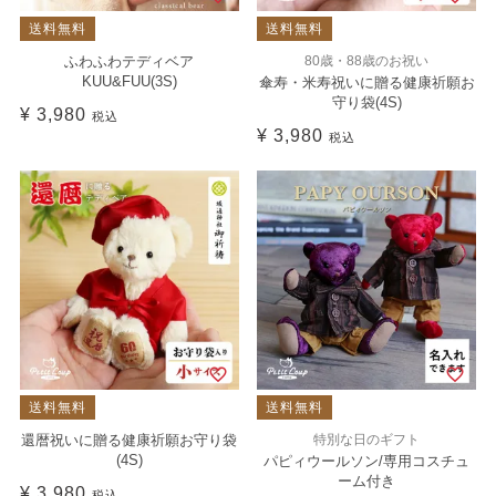
送料無料
送料無料
ふわふわテディベア
80歳・88歳のお祝い
KUU&FUU(3S)
傘寿・米寿祝いに贈る健康祈願お
守り袋(4S)
¥
3,980
税込
¥
3,980
税込
送料無料
送料無料
還暦祝いに贈る健康祈願お守り袋
特別な日のギフト
(4S)
パピィウールソン/専用コスチュ
ーム付き
¥
3,980
税込