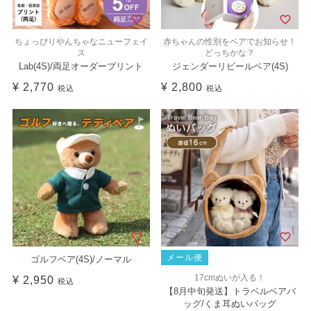
ちょっぴりやんちゃなニューフェイ
赤ちゃんの性別をベアでお知らせ！
ス
どっちかな？
Lab(4S)/両足オーダープリント
ジェンダーリビールベア(4S)
¥
2,770
¥
2,800
税込
税込
メール便
ゴルフベア(4S)/ノーマル
17cmぬいが入る！
¥
2,950
税込
【8月中旬発送】トラベルベアバ
ッグ/くま耳ぬいバッグ