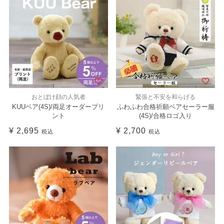
おとぼけ顔の人気者
緊張と不安を和らげる
KUUベア(4S)/両足オーダープリ
ふわふわ合格祈願ベアセーラー服
ント
(4S)/合格ロゴ入り
¥
2,695
¥
2,700
税込
税込