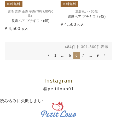
送料無料
送料無料
古希 喜寿 傘寿 卒寿(70/77/80/90
還暦祝い・60歳
歳）
還暦ベア プチギフト(4S)
長寿ベア プチギフト(4S)
¥
4,500
税込
¥
4,500
税込
484
件中
301
-
360
件表示
1
…
5
6
7
…
9
Instagram
@petitloup01
読み込みに失敗しました。