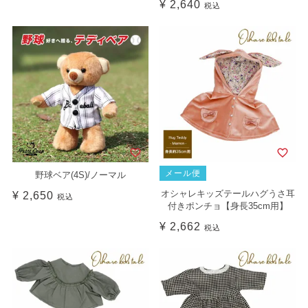
¥
2,640
税込
メール便
野球ベア(4S)/ノーマル
オシャレキッズテールハグうさ耳
¥
2,650
税込
付きポンチョ【身長35cm用】
¥
2,662
税込