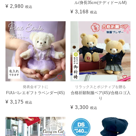
ル/身長35cm(テディドールM)
¥
2,980
税込
¥
3,168
税込
発表会ギフトに
リラックスとポジティブを贈る
FUUバレエギフトラベンダー(4S)
合格祈願制服ベア(4S)/合格ロゴ入
り
¥
3,175
税込
¥
3,300
税込