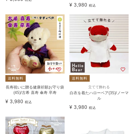
¥
3,980
税込
送料無料
送料無料
長寿祝いに贈る健康祈願お守り袋
立てて飾れる
(4S)/古希 喜寿 傘寿 卒寿
白衣を着たハローベア(3S)/ノーマ
ル
¥
3,980
税込
¥
3,980
税込