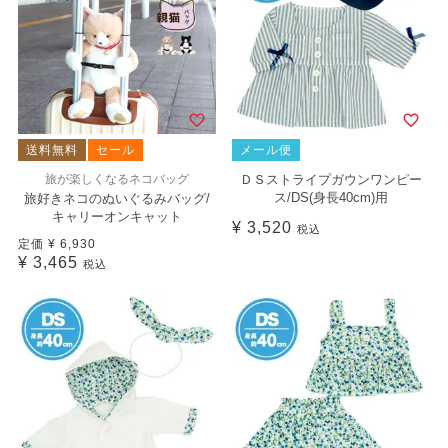
送料無料
セール
メール便
旅が楽しくなるネコバッグ
ＤＳストライプガウンワンピー
ス/DS(身長40cm)用
旅好きネコのぬいぐるみバッグ/
キャリーオンキャット
¥
3,520
税込
定価
¥
6,930
¥
3,465
税込