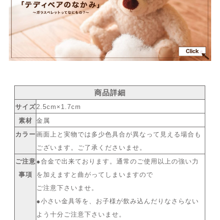
商品詳細
サイズ
2.5cm×1.7cm
素材
金属
カラー
画面上と実物では多少色具合が異なって見える場合も
ございます。ご了承くださいませ。
ご注意
●合金で出来ております。通常のご使用以上の強い力
事項
を加えますと曲がってしまいますので
ご注意下さいませ。
●小さい金具等を、お子様が飲み込んだりなさらない
よう十分ご注意下さいませ。