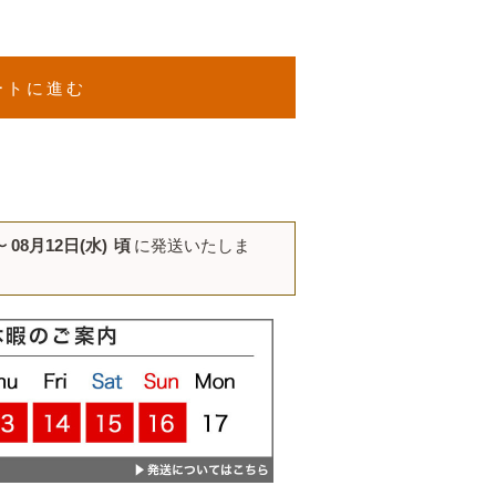
ートに進む
〜
08月12日(水)
頃
に発送いたしま