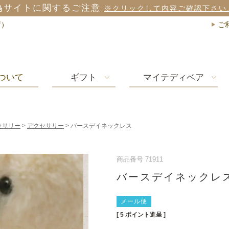
偽サイトに関するご注意
※クリックして内容ご確認下さい
店）
ご
ついて
ギフト
マイテディベア
セサリー
アクセサリー
バースデイネックレス
商品番号
71911
バースデイネックレ
メール便
[
5
ポイント進呈 ]