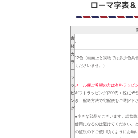
素
-
材
カ
12色（画面上と実物では多少色具
ラ
くださいませ。）
ー
ラ
ッ
メール便ご希望の方は有料ラッピン
ピ
ギフトラッピング(200円＋税)ご
ン
き、配送方法で宅配便をご選択下
グ
●小さな部品がございます。誤飲
使用になるのは避けてください。
の監視の下ご使用頂くようにお願い