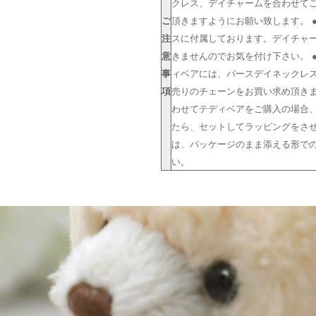
クレス、デイチャームを合わせて
ご
頂きますようにお願い致します。 
注
スに付属しております。デイチャ
意
きませんのでお気を付け下さい。 
事
ィベアには、バースデイネックレ
項
売りのチェーンをお買い求め頂きま
わせてテディベアをご購入の場合
たら、セットしてラッピングをさ
は、パッケージのまま添える形で
い。