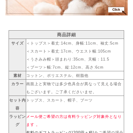
商品詳細
サイズ
＜トップス＞着丈:14cm、身幅:11cm、袖丈:5cm
＜スカート＞着丈:17cm、ウエスト幅:105cm
＜うさみみ帽＞頭まわり:35cm、天幅：11.5
＜ブーツ＞幅:7cm、縦:12cm、高さ:6cm
素材
コットン、ポリエステル、樹脂他
カラー
画面上と実物では多少色具合が異なって見える場合
もございます。ご了承くださいませ。
セット内
トップス、スカート、帽子、ブーツ
容
ラッピン
メール便ご希望の方は有料ラッピング対象外となり
グ
ます 。
有料のギフトラッピング(200円＋税)
をご希望の場合