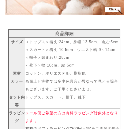
商品詳細
サイズ
＜トップス＞着丈:24cm、身幅:13.5cm、袖丈:5cm
＜スカート＞着丈:10.5cm、ウエスト幅:9～14cm
＜帽子＞頭まわり:28cm
＜靴下＞幅:10cm、縦:5cm
素材
コットン、ポリエステル、樹脂他
カラー
画面上と実物では多少色具合が異なって見える場合
もございます。ご了承くださいませ。
セット内
トップス、スカート、帽子、靴下
容
ラッピン
メール便ご希望の方は有料ラッピング対象外となり
グ
ます 。
有料のギフトラッピング(200円＋税)
をご希望の場合