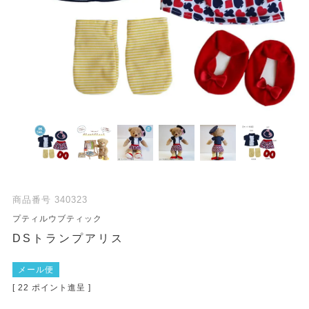
商品番号
340323
プティルウブティック
DSトランプアリス
メール便
[
22
ポイント進呈 ]