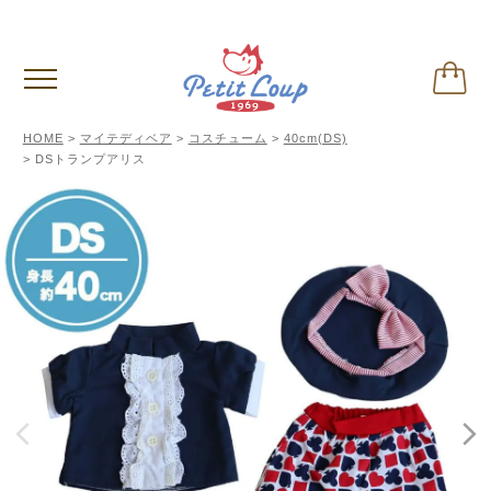
偽サイトに関するご注意
※クリックして内容ご確認下さい。
HOME
マイテディベア
コスチューム
40cm(DS)
DSトランプアリス