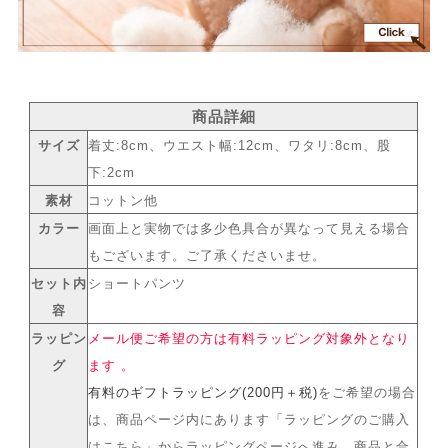
商品詳細
サイズ
着丈:8cm、ウエスト幅:12cm、ワタリ:8cm、股
下:2cm
素材
コットン他
カラー
画面上と実物では多少色具合が異なって見える場合
もございます。ご了承くださいませ。
セット内
ショートパンツ
容
ラッピン
メール便ご希望の方は有料ラッピング対象外となり
グ
ます 。
有料のギフトラッピング(200円＋税)
をご希望の場合
は、商品ページ内にあります「ラッピングのご購入
はこちら」からラッピングページへ進み、商品と合