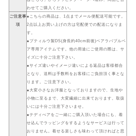
わせてご購入ください。
ご注意事
●こちらの商品は、1点までメール便配送可能です。
項
2点以上お買い上げの方は宅配便での配送になりま
す。
●プティルウ製DS(身長約40cm前後)ベアラバブルベ
ア専用アイテムです。他の用途にご使用の際は、サ
イズに十分ご注意下さい。
●サイズ違いやイメージ違いによる返品は客様都合
となり、送料は手数料をお客様にご負担頂く事とな
ります。ご注意下さい。
●大変小さなお洋服となっておりますので、生地や
小物に至るまで、大変繊細に出来ております。取扱
いには十分ご注意下さいませ。
●テディべアをご一緒にご購入頂いた場合にも、着
せ込んでラッピングをするようなサービスは行って
おりません。着せる楽しさも味わって頂ければと思