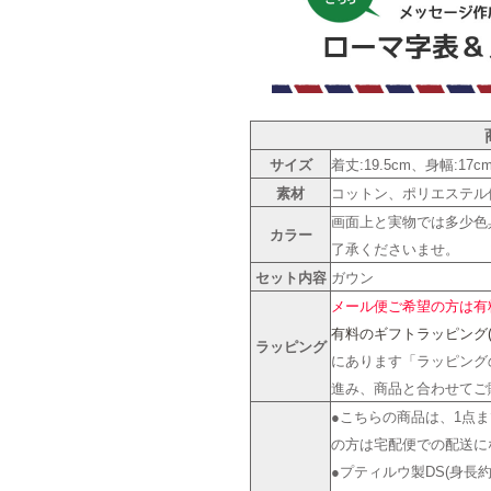
サイズ
着丈:19.5cm、身幅:1
素材
コットン、ポリエステル
画面上と実物では多少色
カラー
了承くださいませ。
セット内容
ガウン
メール便ご希望の方は有
有料のギフトラッピング(2
ラッピング
にあります「ラッピング
進み、商品と合わせてご
●こちらの商品は、1点
の方は宅配便での配送に
●プティルウ製DS(身長