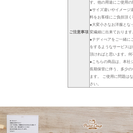
す。他の用途にご使用の
●サイズ違いやイメージ
料をお客様にご負担頂く
●大変小さなお洋服とな
ご注意事項
変繊細に出来ております
●テディべアをご一緒に
をするようなサービスは
頂ければと思います。何
●こちらの商品は、本社
長期保管に伴う、多少の
ます。 ご使用に問題は
さい。