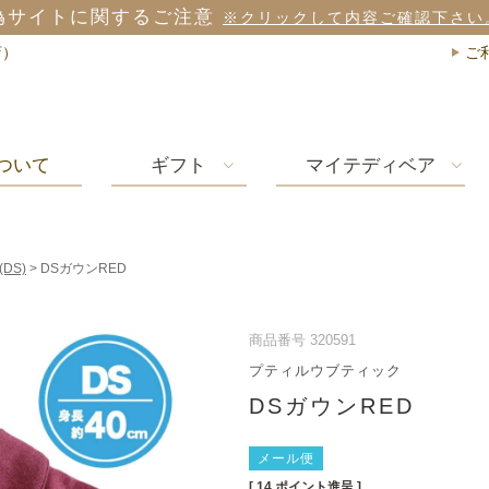
偽サイトに関するご注意
※クリックして内容ご確認下さい
店）
ご
ついて
ギフト
マイテディベア
(DS)
DSガウンRED
商品番号
320591
プティルウブティック
DSガウンRED
メール便
[
14
ポイント進呈 ]