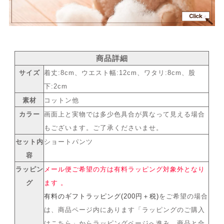
商品詳細
サイズ
着丈:8cm、ウエスト幅:12cm、ワタリ:8cm、股
下:2cm
素材
コットン他
カラー
画面上と実物では多少色具合が異なって見える場合
もございます。ご了承くださいませ。
セット内
ショートパンツ
容
ラッピン
メール便ご希望の方は有料ラッピング対象外となり
グ
ます 。
有料のギフトラッピング(200円＋税)
をご希望の場合
は、商品ページ内にあります「ラッピングのご購入
はこちら」からラッピングページへ進み、商品と合