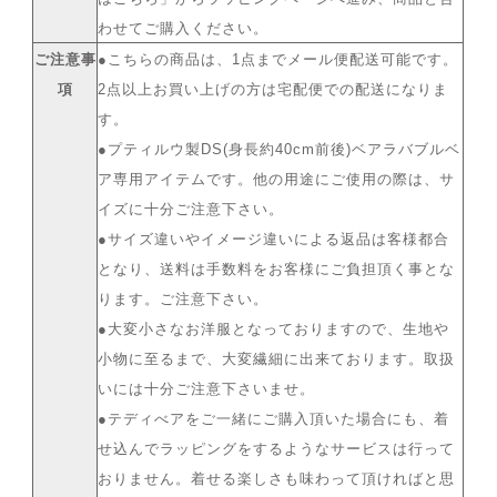
わせてご購入ください。
ご注意事
●こちらの商品は、1点までメール便配送可能です。
項
2点以上お買い上げの方は宅配便での配送になりま
す。
●プティルウ製DS(身長約40cm前後)ベアラバブルベ
ア専用アイテムです。他の用途にご使用の際は、サ
イズに十分ご注意下さい。
●サイズ違いやイメージ違いによる返品は客様都合
となり、送料は手数料をお客様にご負担頂く事とな
ります。ご注意下さい。
●大変小さなお洋服となっておりますので、生地や
小物に至るまで、大変繊細に出来ております。取扱
いには十分ご注意下さいませ。
●テディべアをご一緒にご購入頂いた場合にも、着
せ込んでラッピングをするようなサービスは行って
おりません。着せる楽しさも味わって頂ければと思