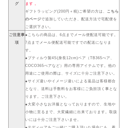
グ
ます 。
ギフトラッピング(200円＋税)ご希望の方は、
こちら
のページ
で追加していただき、配送方法で宅配便を
ご選択下さい。
ご注意事
●こちらの商品は、6点までメール便配送可能です。
項
7点までメール便配送可能ですでの配送になりま
す。
●プティルウ製4S(身長12cm)ベア（TB365べア、
COCO365べアなど）用の専用アイテムです。他の
用途にご使用の際は、サイズに十分ご注意下さい。
●サイズ違いやイメージ違いによる返品は客様都合
となり、送料は手数料をお客様にご負担頂く事とな
ります。ご注意下さい。
●大変小さなお洋服となっておりますので、生地や
小物に至るまで、大変繊細に出来ております。取扱
いには十分ご注意下さいませ。
●テディべアをご一緒にご購入頂いた場合にも、着