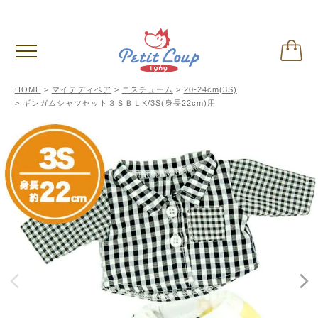
3,980円
以上お買い上げで送料無料
(税込)
HOME
マイテディベア
コスチューム
20-24cm(3S)
ギンガムシャツセット３ＳＢＬK/3S(身長22cm)用