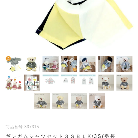
商品番号
337315
ギンガムシャツセット３ＳＢＬK/3S(身長