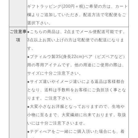
ギフトラッピング(200円＋税)ご希望の方は、カート
欄よりご追加していただき、配送方法で宅配便をご
選択下さい。
ご注意事
●こちらの商品は、2点までメール便配送可能です。
項
3点以上お買い上げの方は宅配便での配送になりま
す。
●プティルウ製3S(身長22cm)ベア（ビズベアなど）
用の専用アイテムです。他の用途にご使用の際は、
サイズに十分ご注意下さい。
●サイズ違いやイメージ違いによる返品は客様都合
となり、送料は手数料をお客様にご負担頂く事とな
ります。ご注意下さい。
●大変小さなお洋服となっておりますので、生地や
小物に至るまで、大変繊細に出来ております。取扱
いには十分ご注意下さいませ。
●テディべアをご一緒にご購入頂いた場合にも、着