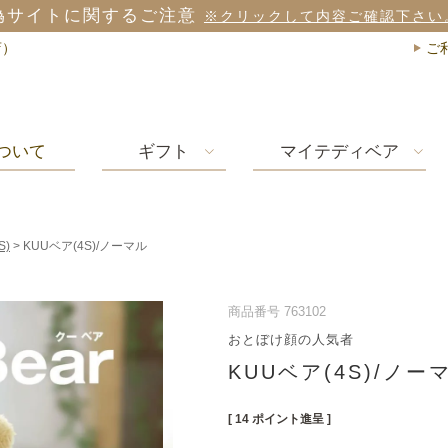
偽サイトに関するご注意
※クリックして内容ご確認下さい
店）
ご
ついて
ギフト
マイテディベア
S)
KUUベア(4S)/ノーマル
商品番号
763102
おとぼけ顔の人気者
KUUベア(4S)/ノー
[
14
ポイント進呈 ]