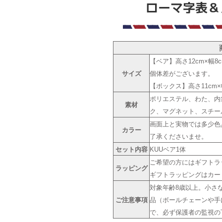
【ベア】高さ12cm×幅8
サイズ
個体差がございます。
【ボックス】高さ11cm×幅
ポリエステル、わた、内
素材
ク、マグネット、スチー
画面上と実物では多少色
カラー
了承くださいませ。
セット内容
KUUベア1体
ご希望の方にはギフトラッ
ラッピング
ギフトラッピングはカー
対象年齢8歳以上。小さ
ご注意事項
品（ボールチェーンや手
で、必ず保護者の監視の