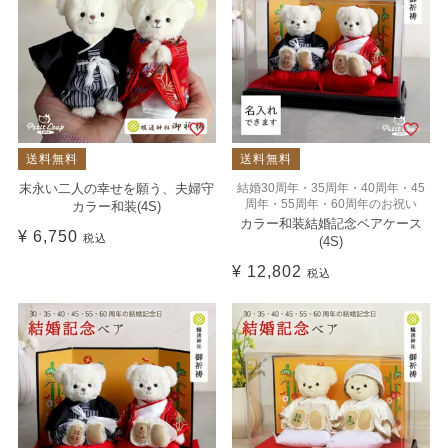
送料無料
送料無料
末永い二人の幸せを願う、夫婦守
結婚30周年・35周年・40周年・45
周年・55周年・60周年のお祝い
カラー和装(4S)
カラー和装結婚記念ベアケース
¥
6,750
税込
(4S)
¥
12,802
税込