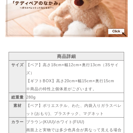
商品詳細
サイズ
【ベア】高さ18cm×幅12cm×奥行13cm（3Sサイ
ズ）
【ギフトBOX】高さ20cm×幅15cm×奥行15cm
※商品の特性上個体差がございます。
総重量
280g
素材
【ベア】ポリエステル、わた、内袋入りガラスペレ
ット(おもり)、プラスチック、マグネット
カラー
ブラウン(KUU)/ホワイト(FUU)
画面上と実物では多少色具合が異なって見える場合