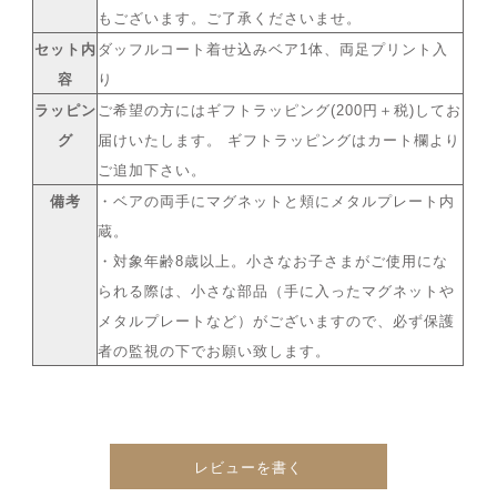
もございます。ご了承くださいませ。
セット内
ダッフルコート着せ込みベア1体、両足プリント入
容
り
ラッピン
ご希望の方にはギフトラッピング(200円＋税)してお
グ
届けいたします。 ギフトラッピングはカート欄より
ご追加下さい。
備考
・ベアの両手にマグネットと頬にメタルプレート内
蔵。
・対象年齢8歳以上。小さなお子さまがご使用にな
られる際は、小さな部品（手に入ったマグネットや
メタルプレートなど）がございますので、必ず保護
者の監視の下でお願い致します。
レビューを書く