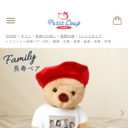
3,980円
以上お買い上げで送料無料
(税込)
HOME
ギフト
長寿のお祝い
還暦60歳
Tシャツタイプ
ファミリー長寿ベア（DS）/還暦・古希・喜寿・傘寿・米寿・卒寿