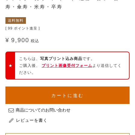
寿・傘寿・米寿・卒寿
送料無料
[
99
ポイント進呈 ]
¥
9,900
税込
こちらは、
写真プリント込み商品
です。
★
ご購入後、
プリント画像受付フォーム
より送信してく
ださい。
カートに進む
商品についてのお問い合わせ
レビューを書く