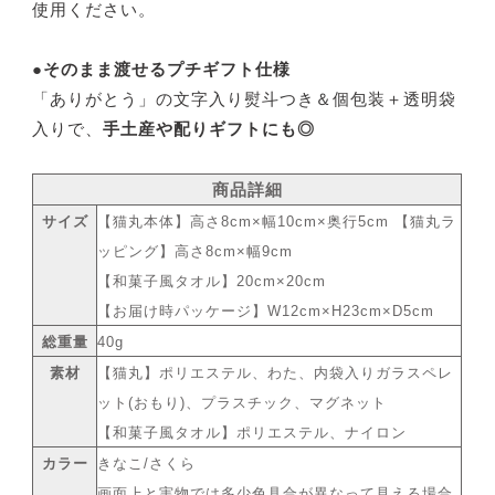
使用ください。
●そのまま渡せるプチギフト仕様
「ありがとう」の文字入り熨斗つき＆個包装＋透明袋
入りで、
手土産や配りギフトにも◎
商品詳細
サイズ
【猫丸本体】高さ8cm×幅10cm×奥行5cm 【猫丸ラ
ッピング】高さ8cm×幅9cm
【和菓子風タオル】20cm×20cm
【お届け時パッケージ】W12cm×H23cm×D5cm
総重量
40g
素材
【猫丸】ポリエステル、わた、内袋入りガラスペレ
ット(おもり)、プラスチック、マグネット
【和菓子風タオル】ポリエステル、ナイロン
カラー
きなこ/さくら
画面上と実物では多少色具合が異なって見える場合