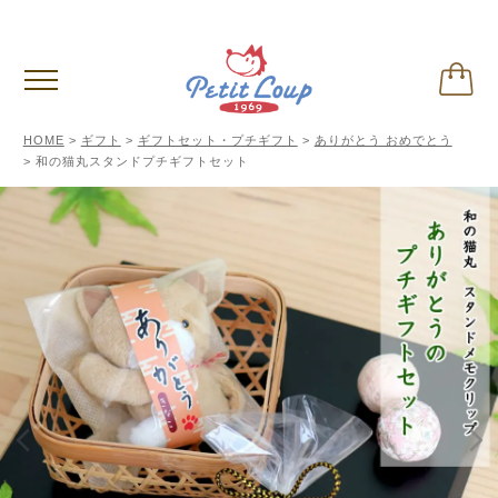
サイトに関するご注意
※クリックして内容ご確認下さい。
HOME
ギフト
ギフトセット・プチギフト
ありがとう おめでとう
和の猫丸スタンドプチギフトセット