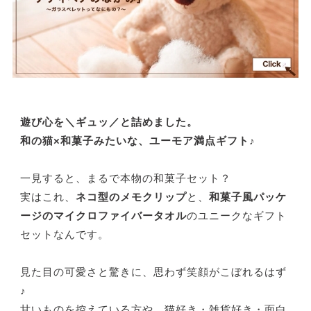
遊び心を＼ギュッ／と詰めました。
和の猫×和菓子みたいな、ユーモア満点ギフト♪
一見すると、まるで本物の和菓子セット？
実はこれ、
ネコ型のメモクリップ
と、
和菓子風パッケ
ージのマイクロファイバータオル
のユニークなギフト
セットなんです。
見た目の可愛さと驚きに、思わず笑顔がこぼれるはず
♪
甘いものを控えている方や、猫好き・雑貨好き・面白