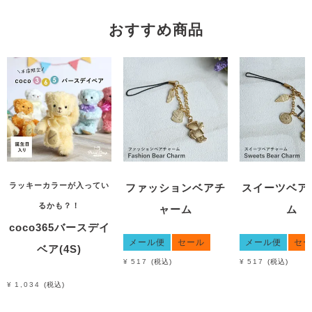
おすすめ商品
ラッキーカラーが入ってい
ファッションベアチ
スイーツベア
るかも？！
ャーム
ム
coco365バースデイ
メール便
セール
メール便
セー
ベア(4S)
¥
517
税込
¥
517
税込
¥
1,034
税込