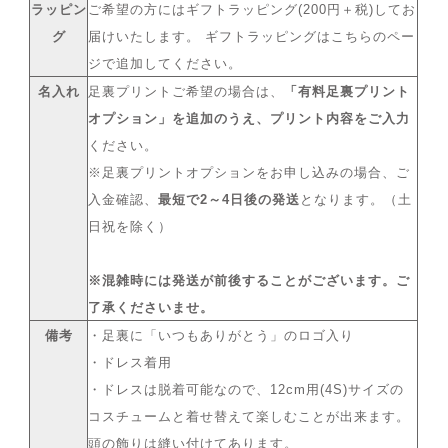
ラッピン
ご希望の方にはギフトラッピング(200円＋税)してお
グ
届けいたします。 ギフトラッピングはこちらのペー
ジで追加してください。
名入れ
足裏プリントご希望の場合は、
「有料足裏プリント
オプション」を追加のうえ、プリント内容をご入力
ください。
※足裏プリントオプションをお申し込みの場合、ご
入金確認、
最短で2～4日後の発送
となります。（土
日祝を除く）
※混雑時には発送が前後することがございます。ご
了承くださいませ。
備考
・足裏に「いつもありがとう」のロゴ入り
・ドレス着用
・ドレスは脱着可能なので、12cm用(4S)サイズの
コスチュームと着せ替えて楽しむことが出来ます。
頭の飾りは縫い付けてあります。