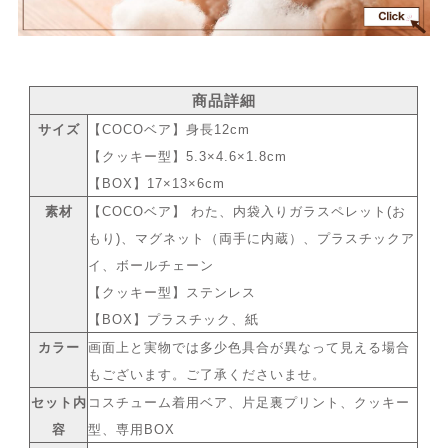
商品詳細
サイズ
【COCOベア】身長12cm
【クッキー型】5.3×4.6×1.8cm
【BOX】17×13×6cm
素材
【COCOベア】 わた、内袋入りガラスペレット(お
もり)、マグネット（両手に内蔵）、プラスチックア
イ、ボールチェーン
【クッキー型】ステンレス
【BOX】プラスチック、紙
カラー
画面上と実物では多少色具合が異なって見える場合
もございます。ご了承くださいませ。
セット内
コスチューム着用ベア、片足裏プリント、クッキー
容
型、専用BOX