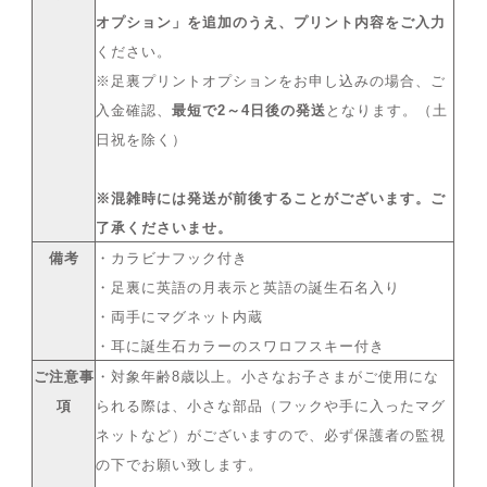
オプション」を追加のうえ、プリント内容をご入力
ください。
※足裏プリントオプションをお申し込みの場合、ご
入金確認、
最短で2～4日後の発送
となります。（土
日祝を除く）
※混雑時には発送が前後することがございます。ご
了承くださいませ。
備考
・カラビナフック付き
・足裏に英語の月表示と英語の誕生石名入り
・両手にマグネット内蔵
・耳に誕生石カラーのスワロフスキー付き
ご注意事
・対象年齢8歳以上。小さなお子さまがご使用にな
項
られる際は、小さな部品（フックや手に入ったマグ
ネットなど）がございますので、必ず保護者の監視
の下でお願い致します。