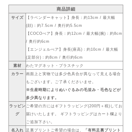
商品詳細
サイズ
【ラベンダーキャット】身長：約13cm / 最大幅
(顔)：約7.5cm / 奥行約5.5cm
【COCOべア】身長：約12cm / 最大幅(腕)：約8cm
/ 奥行約6cm
【エンジェルべア】身長(座高)：約10cm / 最大幅
(足部分)：約8cm / 奥行約6cm
素材
わたマグネット・プラスチック
カラー
画面上と実物では多少色具合が異なって見える場合
もございます。ご了承くださいませ。
※生産時期によりぬいぐるみの毛並み・毛色などが
多少異なります。
ラッピン
ご希望の方にはギフトラッピング(200円＋税)してお
グ
届けいたします。 ギフトラッピングはカート欄より
ご追加下さい。
名入れ
足裏プリントご希望の場合は、
「有料足裏プリント