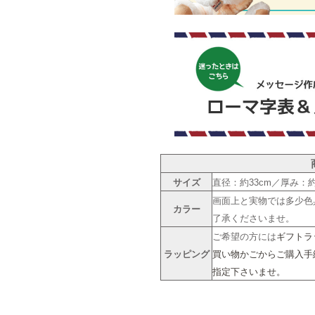
サイズ
直径：約33cm／厚み：約
画面上と実物では多少色
カラー
了承くださいませ。
ご希望の方には
ギフトラ
ラッピング
買い物かごからご購入手
指定下さいませ。