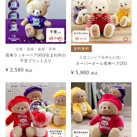
送料無料
古希・喜寿・傘寿・卒寿
長寿ラッキーベア(4S)/生まれ年の
王道コンビで長寿をお祝い
干支プリント入り
オーバーオール長寿ベア(3S)
¥
2,580
税込
¥
5,980
税込