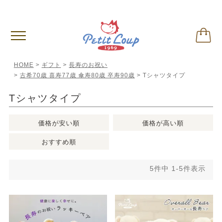
偽サイトに関するご注意
※クリックして内容ご確認下さい。
HOME
ギフト
長寿のお祝い
古希70歳 喜寿77歳 傘寿80歳 卒寿90歳
Tシャツタイプ
Tシャツタイプ
価格が安い順
価格が高い順
おすすめ順
5
件中
1
-
5
件表示