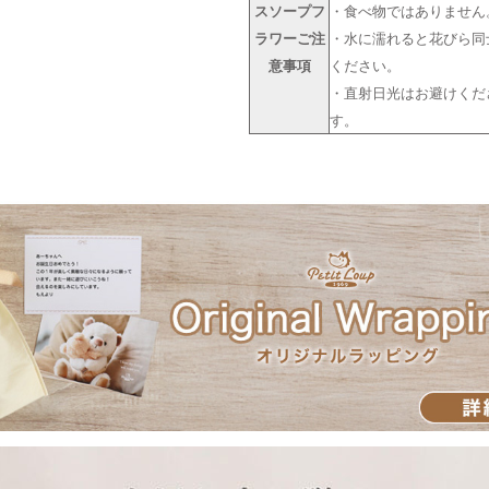
スソープフ
・食べ物ではありません
ラワーご注
・水に濡れると花びら同
意事項
ください。
・直射日光はお避けくだ
す。