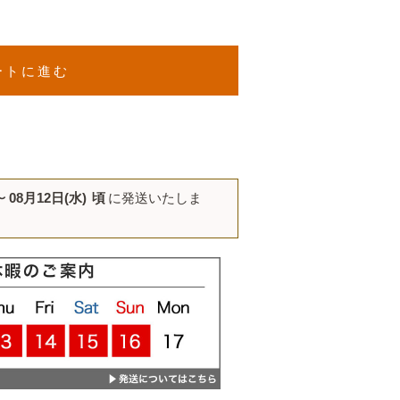
ートに進む
〜
08月12日(水)
頃
に発送いたしま