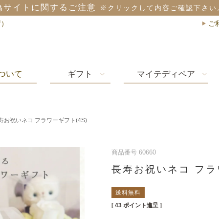
サイトに関するご注意
※クリックして内容ご確認下さい。
店）
ご
ついて
ギフト
マイテディベア
寿お祝いネコ フラワーギフト(4S)
商品番号
60660
長寿お祝いネコ フラ
送料無料
[
43
ポイント進呈 ]