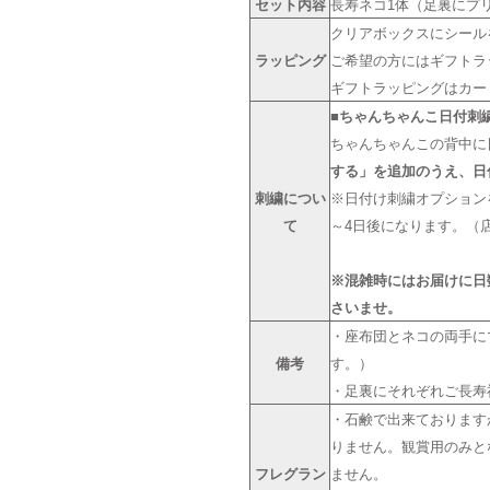
セット内容
長寿ネコ1体（足裏にプ
クリアボックスにシール
ラッピング
ご希望の方にはギフトラッ
ギフトラッピングはカー
■ちゃんちゃんこ日付刺
ちゃんちゃんこの背中に
する」を追加のうえ、日
刺繍につい
※日付け刺繍オプション
て
～4日後になります。（
※混雑時にはお届けに日
さいませ。
・座布団とネコの両手に
備考
す。）
・足裏にそれぞれご長寿
・石鹸で出来ております
りません。観賞用のみと
フレグラン
ません。