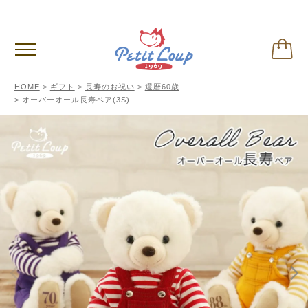
3,980円
以上お買い上げで送料無料
(税込)
HOME
ギフト
長寿のお祝い
還暦60歳
オーバーオール長寿ベア(3S)