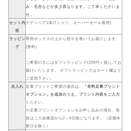
み・毛色などが多少異なります。ご了承くださいま
せ。
セット内
テディベア1体(Tシャツ、オーバーオール着用)
容
ラッピン
専用ボックスの上から熨斗を巻いてお届けします。
グ
(無料)
ご希望の方にはギフトラッピング(200円＋税)してお
届けいたします。 ギフトラッピングはカート欄より
ご追加下さい。
名入れ
足裏プリントご希望の場合は、
「有料足裏プリント
オプション」を追加のうえ、プリント内容をご入力
ください。
※足裏プリントオプションをお申し込みの場合、発
送はご入金確認から2～4日後になります。（店舗休
業日を除く）