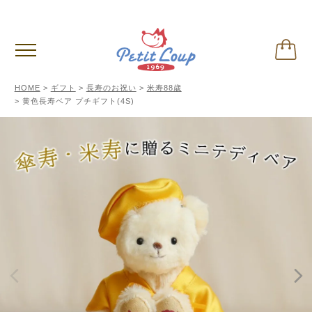
3,980円
以上お買い上げで送料無料
(税込)
HOME
ギフト
長寿のお祝い
米寿88歳
黄色長寿ベア プチギフト(4S)