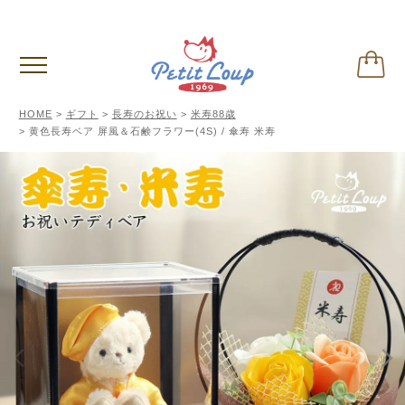
3,980円
以上お買い上げで送料無料
(税込)
HOME
ギフト
長寿のお祝い
米寿88歳
黄色長寿ベア 屏風＆石鹸フラワー(4S) / 傘寿 米寿