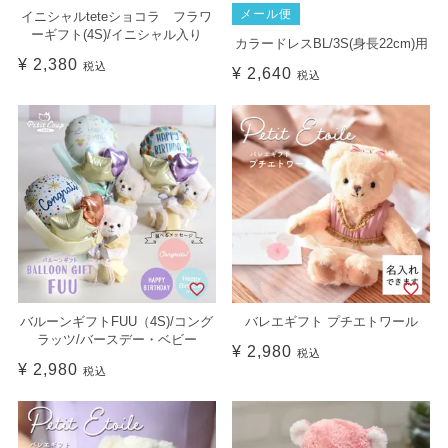
メール便
イニシャルteteショコラ フラワ
ーギフト(4S)/イニシャル入り
カラードレスBL/3S(身長22cm)用
¥
2,380
税込
¥
2,640
税込
バルーンギフトFUU（4S)/コング
バレエギフト プチエトワール
ラッツ/バースデー・ベビー
¥
2,980
税込
¥
2,980
税込