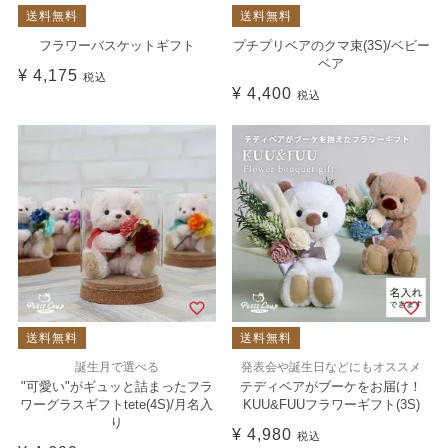
送料無料
送料無料
フラワーバスケットギフト
プチプリベアのクマ束(3S)/ベビー
ベア
¥
4,175
税込
¥
4,400
税込
送料無料
送料無料
誕生月で選べる
発表会や誕生日などにもオススメ
"可愛い"がギュッと詰まったフラ
テディベアがブーケをお届け！
ワーグラスギフトtete(4S)/月名入
KUU&FUUフラワーギフト(3S)
り
¥
4,980
税込