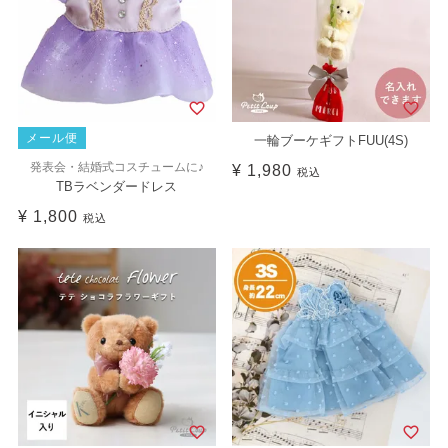
メール便
一輪ブーケギフトFUU(4S)
発表会・結婚式コスチュームに♪
¥
1,980
税込
TBラベンダードレス
¥
1,800
税込