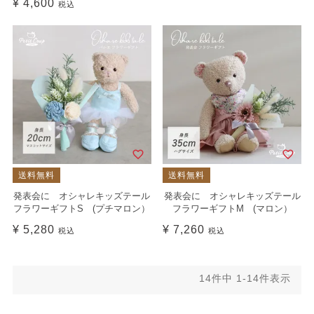
¥
4,600
税込
送料無料
送料無料
発表会に オシャレキッズテール
発表会に オシャレキッズテール
フラワーギフトS (プチマロン）
フラワーギフトM (マロン）
¥
5,280
¥
7,260
税込
税込
14
件中
1
-
14
件表示