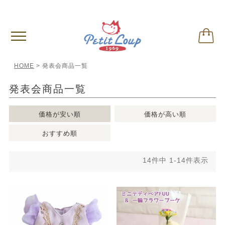
偽サイトに関するご注意
※クリックして内容ご確認下さい。
HOME
発表会商品一覧
発表会商品一覧
価格が安い順
価格が高い順
おすすめ順
14
件中
1
-
14
件表示