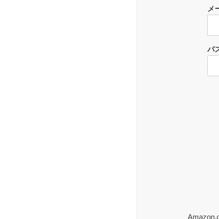
メ
パ
Amaz