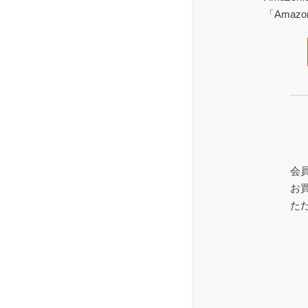
「Ama
会
お
た